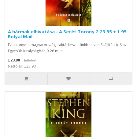
A hármak elhivatása - A Setét Torony 2 23.95 + 1.95
Rolyal Mail
Ez a könyv, a magyarországi raktárkészletünkben van!Szállítási idő az
Egyesült-Királyságban,9-26 mun..
£23,90
£25,90
Nettó ár: £23,90