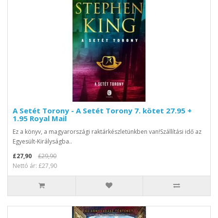
A Setét Torony - A Setét Torony 7. kötet 27.95 +
1.95 Royal Mail
Ez a könyv, a magyarországi raktárkészletünkben van!Szállítási idő az
Egyesült-Királyságba..
£27,90
£29,90
Nettó ár: £27,90