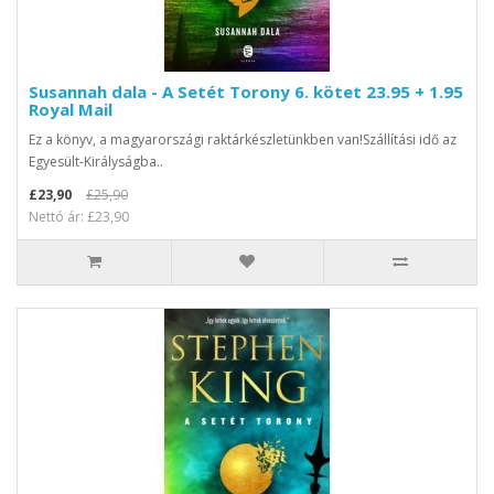
Susannah dala - A Setét Torony 6. kötet 23.95 + 1.95
Royal Mail
Ez a könyv, a magyarországi raktárkészletünkben van!Szállítási idő az
Egyesült-Királyságba..
£23,90
£25,90
Nettó ár: £23,90