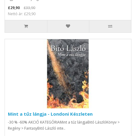
£29,90
£33,90
Nettó ár: £29,90
Mint a tűz lángja - Londoni Készleten
-30 % -60% AKCIÓ KATEGÓRIAMint a tűz lángjaBitó LászlóKönyv >
Regény > FantasyBitó László inte..