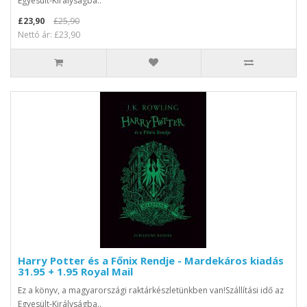
Egyesült-Királyságba..
£23,90
£25,90
Nettó ár: £23,90
Harry Potter és a Főnix Rendje - Mardekáros kiadás
31.95 + 1.95 Royal Mail
Ez a könyv, a magyarországi raktárkészletünkben van!Szállítási idő az
Egyesült-Királyságba..