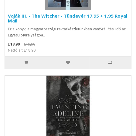
Vaják III. - The Witcher - Tündevér 17.95 + 1.95 Royal
Mail
Ez a könyv, a magyarországi raktárkészletünkben van!Szállítási idő az
Egyesült-Királyságba..
£18,90
£19,90
Nettó ár: £18,90