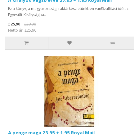
A királyok végső érve 27.95 + 1.95 Royal Mail
Ez a könyv, a magyarországi raktárkészletünkben van!Szállítási idő az
Egyesült-Királyságba..
£25,90
£29,90
Nettó ár: £25,90
A penge maga 23.95 + 1.95 Royal Mail