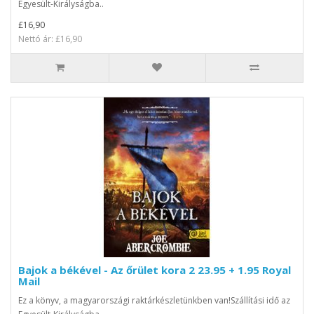
Egyesült-Királyságba..
£16,90
Nettó ár: £16,90
Bajok a békével - Az őrület kora 2 23.95 + 1.95 Royal
Mail
Ez a könyv, a magyarországi raktárkészletünkben van!Szállítási idő az