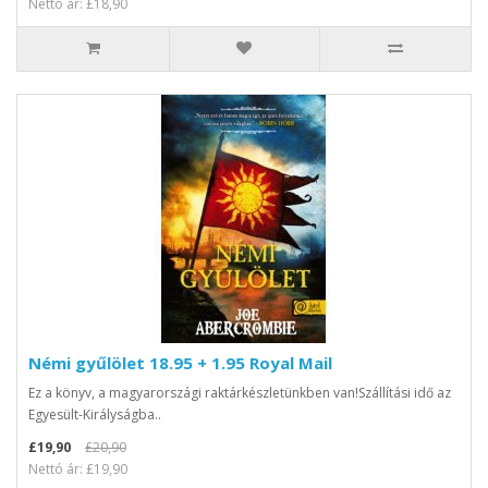
Nettó ár: £18,90
Némi gyűlölet 18.95 + 1.95 Royal Mail
Ez a könyv, a magyarországi raktárkészletünkben van!Szállítási idő az
Egyesült-Királyságba..
£19,90
£20,90
Nettó ár: £19,90