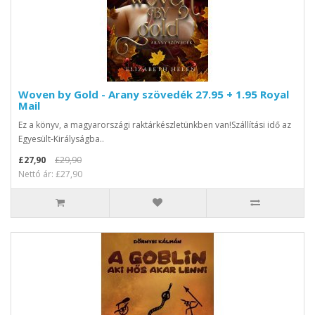
Woven by Gold - Arany szövedék 27.95 + 1.95 Royal
Mail
Ez a könyv, a magyarországi raktárkészletünkben van!Szállítási idő az
Egyesült-Királyságba..
£27,90
£29,90
Nettó ár: £27,90