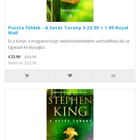
Puszta földek - A Setét Torony 3 23.95 + 1.95 Royal
Mail
Ez a könyv, a magyarországi raktárkészletünkben van!Szállítási idő az
Egyesült-Királyságba..
£23,90
£25,90
Nettó ár: £23,90