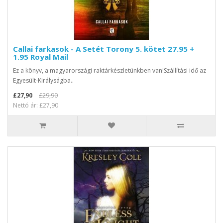
Callai farkasok - A Setét Torony 5. kötet 27.95 +
1.95 Royal Mail
Ez a könyv, a magyarországi raktárkészletünkben van!Szállítási idő az
Egyesült-Királyságba..
£27,90
£29,90
Nettó ár: £27,90