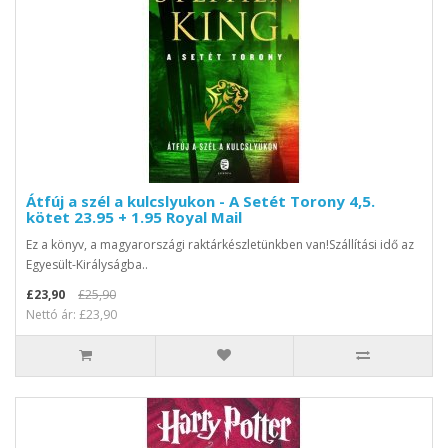
Átfúj a szél a kulcslyukon - A Setét Torony 4,5.
kötet 23.95 + 1.95 Royal Mail
Ez a könyv, a magyarországi raktárkészletünkben van!Szállítási idő az
Egyesült-Királyságba..
£23,90
£25,90
Nettó ár: £23,90