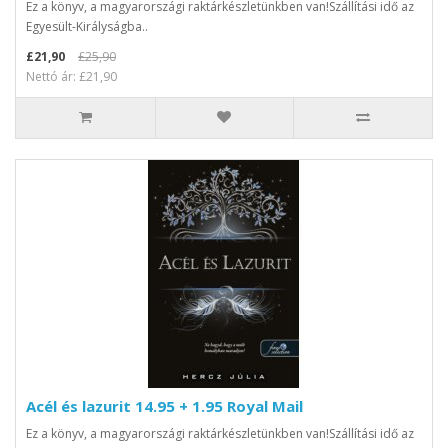
Ez a könyv, a magyarországi raktárkészletünkben van!Szállítási idő az
Egyesült-Királyságba..
£21,90
£25,90
Nettó ár: £21,90
Acél és lazurit 14.95 + 1.95 Royal Mail
Ez a könyv, a magyarországi raktárkészletünkben van!Szállítási idő az