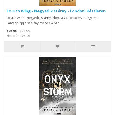
Fourth Wing - Negyedik szárny - Londoni Készleten
Fourth Wing - Negyedik szárnyRebecca YarrosKönyv > Regény >
FantasyLépj a sárkánylovasok képzé..
£25,95
£27,95
Nettó ár: £25,95