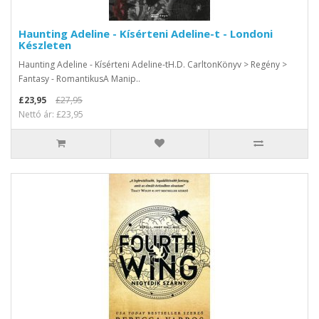
Haunting Adeline - Kísérteni Adeline-t - Londoni
Készleten
Haunting Adeline - Kísérteni Adeline-tH.D. CarltonKönyv > Regény >
Fantasy - RomantikusA Manip..
£23,95
£27,95
Nettó ár: £23,95