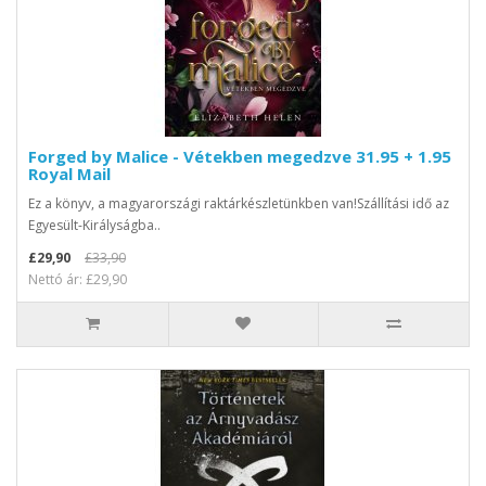
Forged by Malice - Vétekben megedzve 31.95 + 1.95
Royal Mail
Ez a könyv, a magyarországi raktárkészletünkben van!Szállítási idő az
Egyesült-Királyságba..
£29,90
£33,90
Nettó ár: £29,90