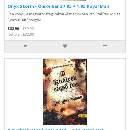
Onyx Storm - Ónixvihar 37.95 + 1.95 Royal Mail
Ez a könyv, a magyarországi raktárkészletünkben van!Szállítási idő az
Egyesült-Királyságba..
£32,90
£39,90
Nettó ár: £32,90