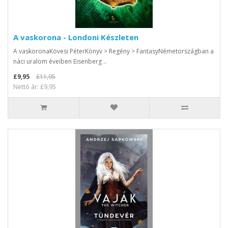
A vaskorona - Londoni Készleten
A vaskoronaKövesi PéterKönyv > Regény > FantasyNémetországban a
náci uralom éveiben Eisenberg ..
£9,95
£11,95
Nettó ár: £9,95