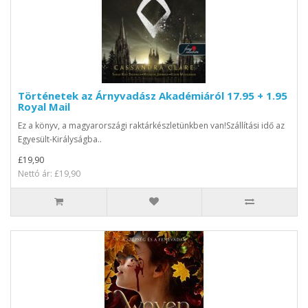
Történetek az Árnyvadász Akadémiáról 17.95 + 1.95
Royal Mail
Ez a könyv, a magyarországi raktárkészletünkben van!Szállítási idő az
Egyesült-Királyságba..
£19,90
Nettó ár: £19,90