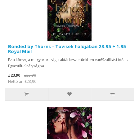
Bonded by Thorns - Tövisek hálójában 23.95 + 1.95
Royal Mail
Ez a könyv, a magyarországi raktárkészletünkben van!Szállítási idő az
Egyesült-Királyságba..
£23,90
£25,90
Nettó ár: £23,90