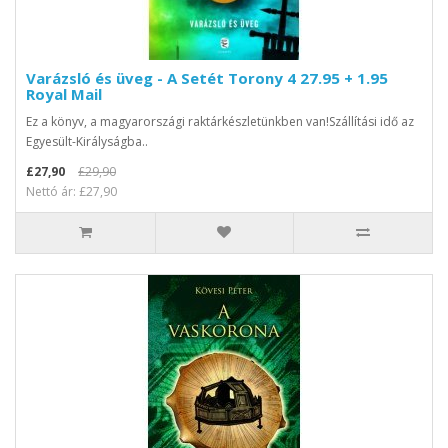
Varázsló és üveg - A Setét Torony 4 27.95 + 1.95
Royal Mail
Ez a könyv, a magyarországi raktárkészletünkben van!Szállítási idő az
Egyesült-Királyságba..
£27,90
£29,90
Nettó ár: £27,90