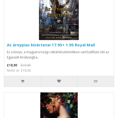
Az árnypiac kísértetei 17.95+ 1.95 Royal Mail
Ez a könyv, a magyarországi raktárkészletünkben van!Szállítási idő az
Egyesült-Királyságba..
£18,90
£19,90
Nettó ár: £18,90