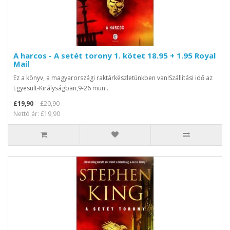
A harcos - A setét torony 1. kötet 18.95 + 1.95 Royal
Mail
Ez a könyv, a magyarországi raktárkészletünkben van!Szállítási idő az
Egyesült-Királyságban,9-26 mun..
£19,90
£20,90
Nettó ár: £19,90