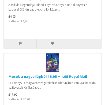
A Mikulás legendájaRoland Toys Kft.Könyv > Babakönyvek >
LeporellóKülönleges leporelló, kézzel..
£4,95
Nettó ár: £4,95
Mesék a nagyvilágból 15.95 + 1.95 Royal Mail
Ez a könyv, a magyarországi raktárkészletünkben van!Szállítási idő
az Egyesült-Királyságba..
£17,90
Nettó ár: £17,90