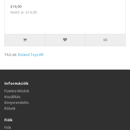
£16,90
Nettó ár: £16,90
TAG-ek:
Roland Toys Kft
Információk
Fizetési Módok
Kiszállítás
Könyvrendelés
Rólunk
Fiók
Fiók