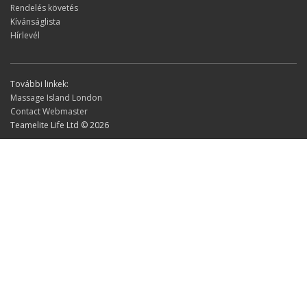
Rendelés követés
Kívánságlista
Hírlevél
További linkek:
Massage Island London
Contact Webmaster
Teamelite Life Ltd © 2026