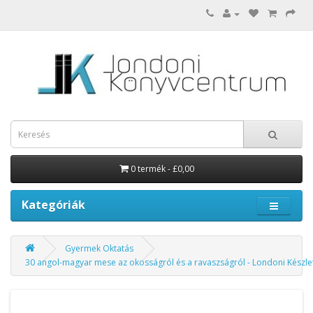
0 termék - £0,00
Kategóriák
Gyermek Oktatás
30 angol-magyar mese az okosságról és a ravaszságról - Londoni Készle