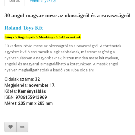
Leírás
Vélemények (0)
30 angol-magyar mese az okosságról és a ravaszságról
Roland Toys Kft
Könyv > Angol nyelv > Mesekönyv > 6-10 éveseknek
30 kedves, rövid mese az okosságról és a ravaszságről. A történetek
egyrészt kiváló esti mesék a legkisebbeknek, másrészt segítség a
nyelvtanulásban a nagyobbaknak, hiszen minden mese két nyelven,
angolul és magyarul is megtalálható a kötetünkben. A mesék angol
nyelven meghallgathatóak a kiadó YouTube oldalán!
Oldalak száma:
32
Megjelenés:
november 17.
Kötés:
Keménytáblás
ISBN:
9786155913969
Méret:
205 mm x 285 mm