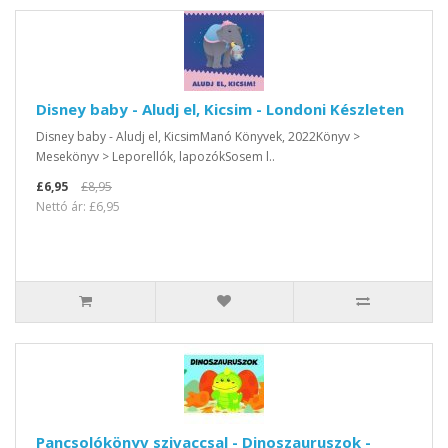
Disney baby - Aludj el, Kicsim - Londoni Készleten
Disney baby - Aludj el, KicsimManó Könyvek, 2022Könyv >
Mesekönyv > Leporellók, lapozókSosem l..
£6,95
£8,95
Nettó ár: £6,95
Pancsolókönyv szivaccsal - Dinoszauruszok -