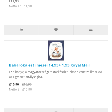
£11,90
Nettó ár: £11,90
Babaróka esti meséi 14.95+ 1.95 Royal Mail
Ez a könyv, a magyarországi raktárkészletünkben van!Szállítási idő
az Egyesült-Királyságba..
£15,90
£16,90
Nettó ár: £15,90