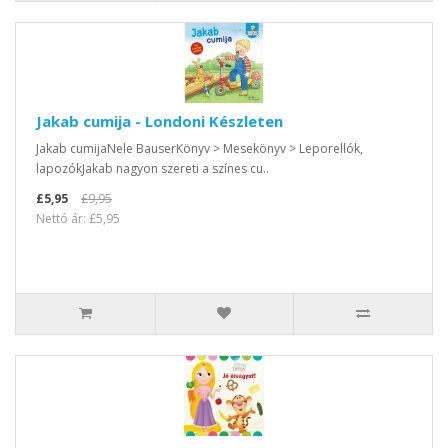
Jakab cumija - Londoni Készleten
Jakab cumijaNele BauserKönyv > Mesekönyv > Leporellók,
lapozókJakab nagyon szereti a színes cu..
£5,95
£9,95
Nettó ár: £5,95