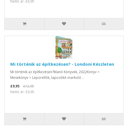
Nettó ár: £6,95
Mi történik az építkezésen? - Londoni Készleten
Mi történik az építkezésen?Manó Könyvek, 2022Könyv >
Mesekönyv > Leporellók, lapozókA markoló ..
£9,95
£12,95
Nettó ár: £9,95