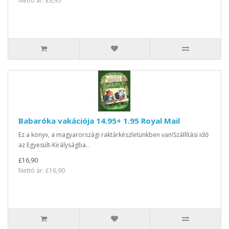
Nettó ár: £8,95
Babaróka vakációja 14.95+ 1.95 Royal Mail
Ez a könyv, a magyarországi raktárkészletünkben van!Szállítási idő
az Egyesült-Királyságba..
£16,90
Nettó ár: £16,90