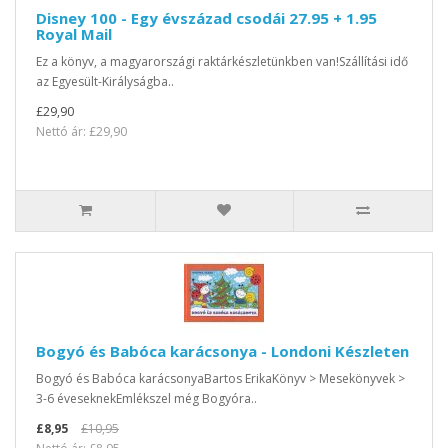
Disney 100 - Egy évszázad csodái 27.95 + 1.95
Royal Mail
Ez a könyv, a magyarországi raktárkészletünkben van!Szállítási idő
az Egyesült-Királyságba..
£29,90
Nettó ár: £29,90
Bogyó és Babóca karácsonya - Londoni Készleten
Bogyó és Babóca karácsonyaBartos ErikaKönyv > Mesekönyvek >
3-6 éveseknekEmlékszel még Bogyóra..
£8,95
£10,95