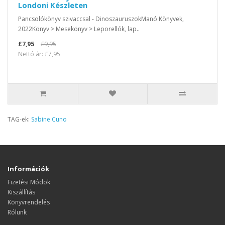
Londoni Készleten
Pancsolókönyv szivaccsal - DinoszauruszokManó Könyvek,
2022Könyv > Mesekönyv > Leporellók, lap..
£7,95
£9,95
Nettó ár: £7,95
TAG-ek:
Sabine Cuno
Információk
Fizetési Módok
Kiszállítás
Könyvrendelés
Rólunk