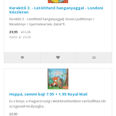
Kerekítő 3. - Letölthető hanganyaggal - Londoni
Készleten
Kerekítő 3. - Letölthető hanganyaggalJ. Kovács JuditKönyv >
Mesekönyv > Gyermekversek, dalok"R..
£9,95
£11,95
Nettó ár: £9,95
Hoppá, semmi baj! 7.95 + 1.95 Royal Mail
Ez a könyv, a magyarországi raktárkészletünkben van!Szállítási idő
az Egyesült-Királyságba..
£9,90