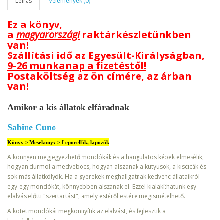
Leírás
Vélemények (0)
Ez a könyv,
a
magyarországi
raktárkészletünkben
van!
Szállítási idő az Egyesült-Királyságban,
9-26 munkanap a fizetéstől!
Postaköltség az ön címére, az árban
van!
Amikor a kis állatok elfáradnak
Sabine Cuno
Könyv > Mesekönyv > Leporellók, lapozók
A könnyen megjegyezhető mondókák és a hangulatos képek elmesélik,
hogyan durmol a medvebocs, hogyan alszanak a kutyusok, a kiscicák és
sok más állatkölyök. Ha a gyerekek meghallgatnak kedvenc állataikról
egy-egy mondókát, könnyebben alszanak el. Ezzel kialakíthatunk egy
elalvás előtti "szertartást", amely estéről estére megismételhető.
A kötet mondókái megkönnyítik az elalvást, és fejlesztik a